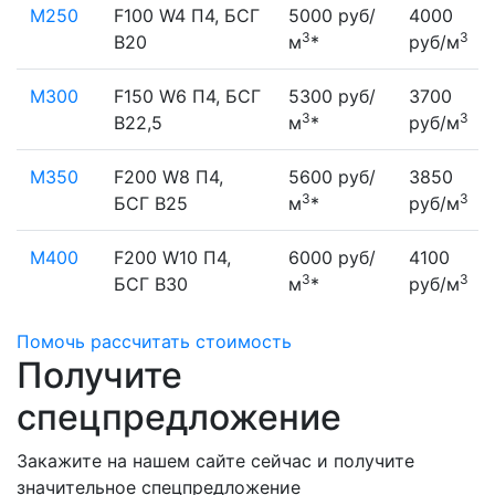
М250
F100 W4 П4, БСГ
5000 руб/
4000
3
3
В20
м
*
руб/м
М300
F150 W6 П4, БСГ
5300 руб/
3700
3
3
В22,5
м
*
руб/м
М350
F200 W8 П4,
5600 руб/
3850
3
3
БСГ В25
м
*
руб/м
М400
F200 W10 П4,
6000 руб/
4100
3
3
БСГ В30
м
*
руб/м
Помочь рассчитать стоимость
Получите
спецпредложение
Закажите на нашем сайте сейчас и получите
значительное спецпредложение