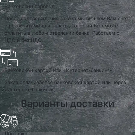
Банковский перевод
После подтверждения заказа мы вышлем Вам счет
с реквизитами для оплаты, который Вы сможете
оплатить в любом отделении банка. Работаем с
НДС и без НДС.
Банковской картой или «Интернет-банкинг»
Заказ оплачивается банковской картой или через
«Интернет-банкинг»
Варианты доставки
Доставка