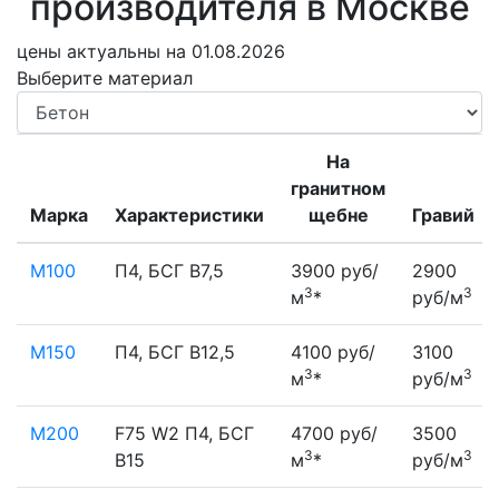
производителя в Москве
цены актуальны на 01.08.2026
Выберите материал
На
гранитном
Марка
Характеристики
щебне
Гравий
М100
П4, БСГ В7,5
3900 руб/
2900
3
3
м
*
руб/м
М150
П4, БСГ В12,5
4100 руб/
3100
3
3
м
*
руб/м
М200
F75 W2 П4, БСГ
4700 руб/
3500
3
3
В15
м
*
руб/м