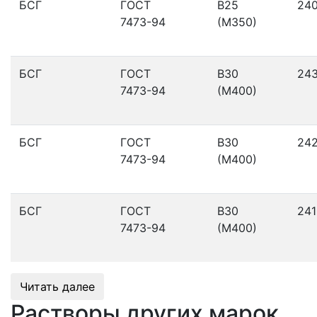
БСГ
ГОСТ
В25
24
7473-94
(М350)
БСГ
ГОСТ
В30
24
7473-94
(М400)
БСГ
ГОСТ
В30
24
7473-94
(М400)
БСГ
ГОСТ
В30
241
7473-94
(М400)
Читать далее
Растворы других марок