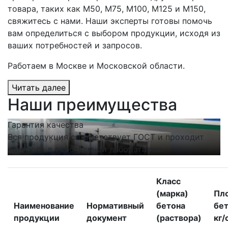
товара, таких как М50, М75, М100, М125 и М150,
свяжитесь с нами. Наши эксперты готовы помочь
вам определиться с выбором продукции, исходя из
ваших потребностей и запросов.
Работаем в Москве и Московской области.
Читать далее
Наши преимущества
Гарантия качества
С
Вся продукция соответствует ГОСТ и проходит
Н
контроль в собственной лаборатории.
п
Класс
(марка)
Пл
Наименование
Нормативный
бетона
бет
продукции
документ
(раствора)
кг/