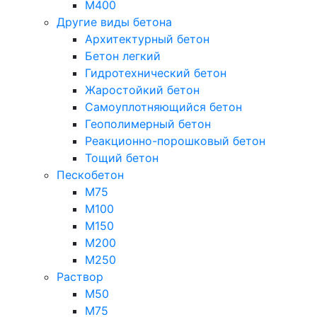
М400
Другие виды бетона
Архитектурный бетон
Бетон легкий
Гидротехнический бетон
Жаростойкий бетон
Самоуплотняющийся бетон
Геополимерный бетон
Реакционно-порошковый бетон
Тощий бетон
Пескобетон
М75
М100
М150
М200
М250
Раствор
М50
М75