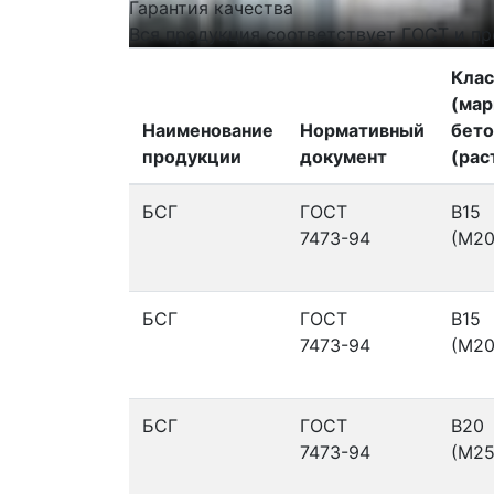
Гарантия качества
Вся продукция соответствует ГОСТ и пр
Клас
(мар
Наименование
Нормативный
бето
продукции
документ
(рас
БСГ
ГОСТ
В15
7473-94
(М20
БСГ
ГОСТ
В15
7473-94
(М20
БСГ
ГОСТ
В20
7473-94
(М25