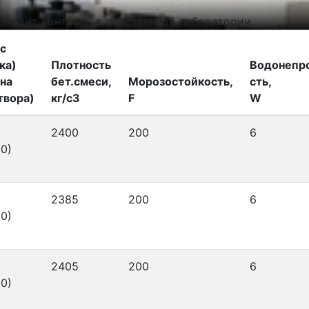
оходит контроль в собственной лаборатории.
с
ка)
Плотность
Водонепр
на
бет.смеси,
Морозостойкость,
сть,
твора)
кг/с3
F
W
2400
200
6
0)
2385
200
6
0)
2405
200
6
0)