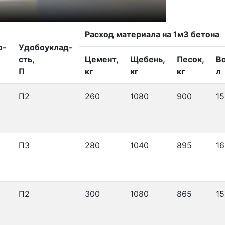
Своевременна
Наш автопарк 
Расход материала на 1м3 бетона
о-
Удобоуклад-
сть,
Цемент,
Щебень,
Песок,
В
П
кг
кг
кг
л
П2
260
1080
900
15
П3
280
1040
895
16
П2
300
1080
865
15