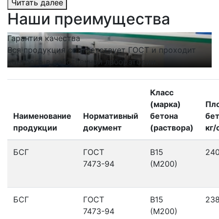
Читать далее
Наши преимущества
Гарантия качества
С
Вся продукция соответствует ГОСТ и проходит
Н
контроль в собственной лаборатории.
п
Класс
(марка)
Пл
Наименование
Нормативный
бетона
бет
продукции
документ
(раствора)
кг/
БСГ
ГОСТ
В15
24
7473-94
(М200)
БСГ
ГОСТ
В15
23
7473-94
(М200)