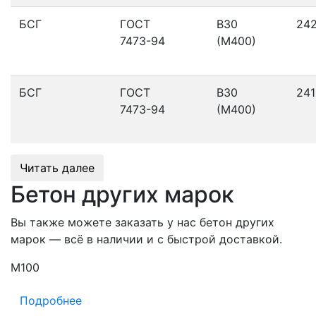
БСГ
ГОСТ
В30
24
7473-94
(М400)
БСГ
ГОСТ
В30
241
7473-94
(М400)
Читать далее
Бетон других марок
Вы также можете заказать у нас бетон других
марок — всё в наличии и с быстрой доставкой.
М100
М
Подробнее