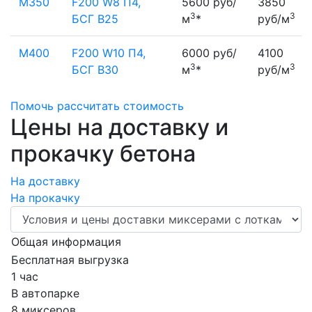
М350
F200 W8 П4,
5600 руб/
3850
3
3
БСГ В25
м
*
руб/м
М400
F200 W10 П4,
6000 руб/
4100
3
3
БСГ В30
м
*
руб/м
Помочь рассчитать стоимость
Цены на доставку и
прокачку бетона
На доставку
На прокачку
Общая информация
Бесплатная выгрузка
1 час
В автопарке
8 миксеров