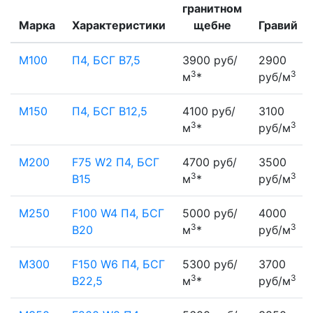
гранитном
Марка
Характеристики
щебне
Гравий
М100
П4, БСГ В7,5
3900 руб/
2900
3
3
м
*
руб/м
М150
П4, БСГ В12,5
4100 руб/
3100
3
3
м
*
руб/м
М200
F75 W2 П4, БСГ
4700 руб/
3500
3
3
В15
м
*
руб/м
М250
F100 W4 П4, БСГ
5000 руб/
4000
3
3
В20
м
*
руб/м
М300
F150 W6 П4, БСГ
5300 руб/
3700
3
3
В22,5
м
*
руб/м