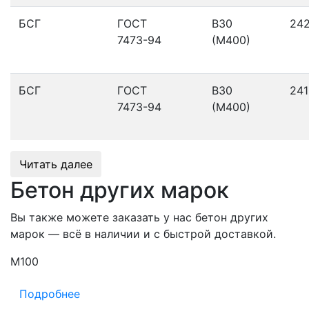
БСГ
ГОСТ
В30
24
7473-94
(М400)
БСГ
ГОСТ
В30
241
7473-94
(М400)
Читать далее
Бетон других марок
Вы также можете заказать у нас бетон других
марок — всё в наличии и с быстрой доставкой.
М100
М
Подробнее