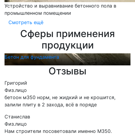
Устройство и выравнивание бетонного пола в
промышленном помещении
Смотреть ещё
Сферы применения
продукции
Бетон для фундамента
Б
Отзывы
Григорий
Физ.лицо
бетоон м350 норм, не жидкий и не крошится,
залили плиту в 2 захода, всё в поряде
Станислав
Физ.лицо
Нам строители посоветовали именно М350.