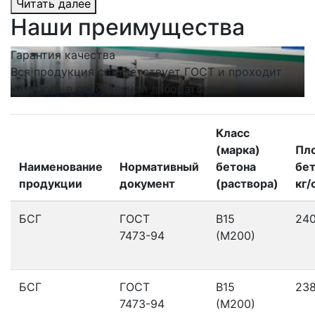
Читать далее
Наши преимущества
Гарантия качества
С
Вся продукция соответствует ГОСТ и проходит
Н
контроль в собственной лаборатории.
п
Класс
(марка)
Пл
Наименование
Нормативный
бетона
бет
продукции
документ
(раствора)
кг/
БСГ
ГОСТ
В15
24
7473-94
(М200)
БСГ
ГОСТ
В15
23
7473-94
(М200)