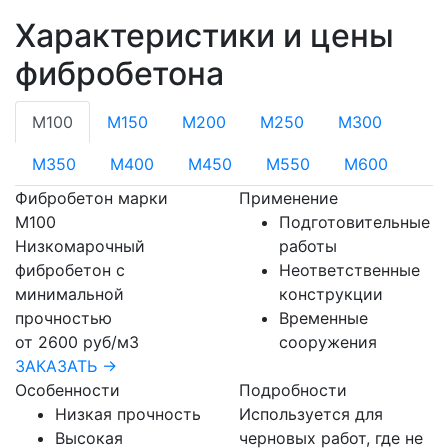
Характеристики и цены
фибробетона
М100
М150
М200
М250
М300
М350
М400
М450
М550
М600
Фибробетон марки
Применение
М100
Подготовительные
Низкомарочный
работы
фибробетон с
Неответственные
минимальной
конструкции
прочностью
Временные
от 2600 руб/м3
сооружения
ЗАКАЗАТЬ →
Особенности
Подробности
Низкая прочность
Используется для
Высокая
черновых работ, где не